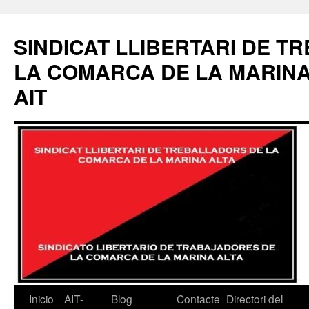
Saltar
al
SINDICAT LLIBERTARI DE 
contenido
LA COMARCA DE LA MARINA
AIT
Inicio
AIT-
Blog
Contacte
Directori del